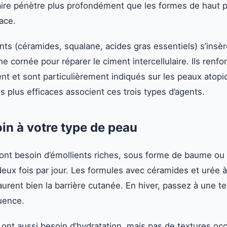
ire pénètre plus profondément que les formes de haut p
ace.
nts (céramides, squalane, acides gras essentiels) s’insèr
he cornée pour réparer le ciment intercellulaire. Ils renfor
t et sont particulièrement indiqués sur les peaux atopiq
s plus efficaces associent ces trois types d’agents.
oin à votre type de peau
ont besoin d’émollients riches, sous forme de baume ou
eux fois par jour. Les formules avec céramides et urée à
urent bien la barrière cutanée. En hiver, passez à une te
uence.
ont aussi besoin d’hydratation, mais pas de textures occ