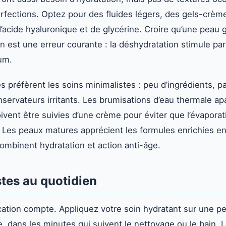
erfections. Optez pour des fluides légers, des gels-crè
’acide hyaluronique et de glycérine. Croire qu’une peau 
on est une erreur courante : la déshydratation stimule pa
um.
s préfèrent les soins minimalistes : peu d’ingrédients, 
nservateurs irritants. Les brumisations d’eau thermale a
oivent être suivies d’une crème pour éviter que l’évapora
 Les peaux matures apprécient les formules enrichies en
combinent hydratation et action anti-âge.
tes au quotidien
ation compte. Appliquez votre soin hydratant sur une p
 dans les minutes qui suivent le nettoyage ou le bain.