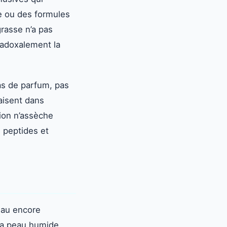
me ou des formules
grasse n’a pas
radoxalement la
pas de parfum, pas
paisent dans
tion n’assèche
 peptides et
eau encore
 La peau humide