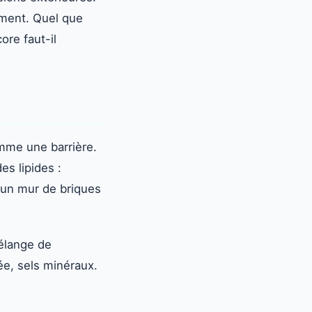
lement. Quel que
ore faut-il
omme une barrière.
es lipides :
 un mur de briques
mélange de
rée, sels minéraux.