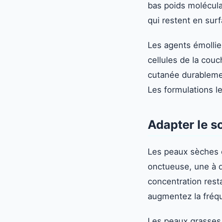
bas poids molécula
qui restent en surf
Les agents émollie
cellules de la couc
cutanée durablemen
Les formulations le
Adapter le s
Les peaux sèches 
onctueuse, une à d
concentration resta
augmentez la fréq
Les peaux grasses 