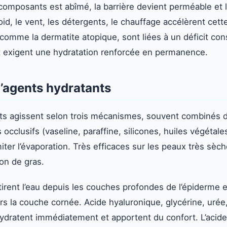
composants est abîmé, la barrière devient perméable et 
roid, le vent, les détergents, le chauffage accélèrent cett
comme la dermatite atopique, sont liées à un déficit cons
t exigent une hydratation renforcée en permanence.
d’agents hydratants
nts agissent selon trois mécanismes, souvent combinés
 occlusifs (vaseline, paraffine, silicones, huiles végétal
iter l’évaporation. Très efficaces sur les peaux très sèch
ion de gras.
irent l’eau depuis les couches profondes de l’épiderme 
s la couche cornée. Acide hyaluronique, glycérine, urée,
 hydratent immédiatement et apportent du confort. L’acid