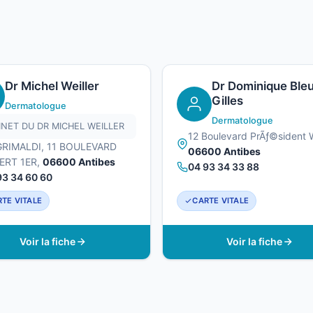
Dr Michel Weiller
Dr Dominique Ble
Gilles
Dermatologue
Dermatologue
INET DU DR MICHEL WEILLER
12 Boulevard PrÃƒ©sident W
GRIMALDI, 11 BOULEVARD
06600 Antibes
ERT 1ER,
06600 Antibes
04 93 34 33 88
93 34 60 60
TE VITALE
CARTE VITALE
Voir la fiche
Voir la fiche