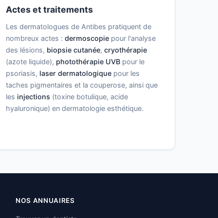
Actes et traitements
Les dermatologues de Antibes pratiquent de
nombreux actes :
dermoscopie
pour l'analyse
des lésions,
biopsie cutanée
,
cryothérapie
(azote liquide),
photothérapie UVB
pour le
psoriasis,
laser dermatologique
pour les
taches pigmentaires et la couperose, ainsi que
les
injections
(toxine botulique, acide
hyaluronique) en dermatologie esthétique.
NOS ANNUAIRES