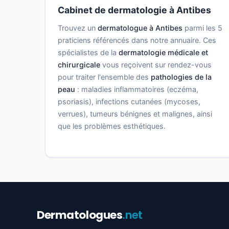
Cabinet de dermatologie à Antibes
Trouvez un
dermatologue à Antibes
parmi les 5
praticiens référencés dans notre annuaire. Ces
spécialistes de la
dermatologie médicale et
chirurgicale
vous reçoivent sur rendez-vous
pour traiter l'ensemble des
pathologies de la
peau
: maladies inflammatoires (eczéma,
psoriasis), infections cutanées (mycoses,
verrues), tumeurs bénignes et malignes, ainsi
que les problèmes esthétiques.
Dermatologues
.net