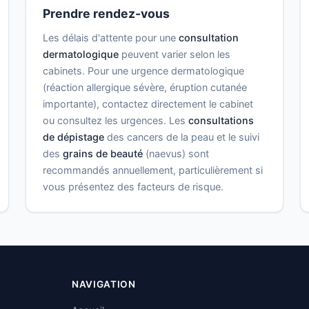
Prendre rendez-vous
Les délais d'attente pour une
consultation
dermatologique
peuvent varier selon les
cabinets. Pour une urgence dermatologique
(réaction allergique sévère, éruption cutanée
importante), contactez directement le cabinet
ou consultez les urgences. Les
consultations
de dépistage
des cancers de la peau et le suivi
des
grains de beauté
(naevus) sont
recommandés annuellement, particulièrement si
vous présentez des facteurs de risque.
NAVIGATION