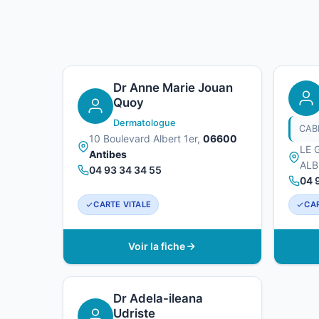
Dr Anne Marie Jouan
Quoy
Dermatologue
CAB
10 Boulevard Albert 1er,
06600
LE 
Antibes
ALB
04 93 34 34 55
04 
CARTE VITALE
CAR
Voir la fiche
Dr Adela-ileana
Udriste