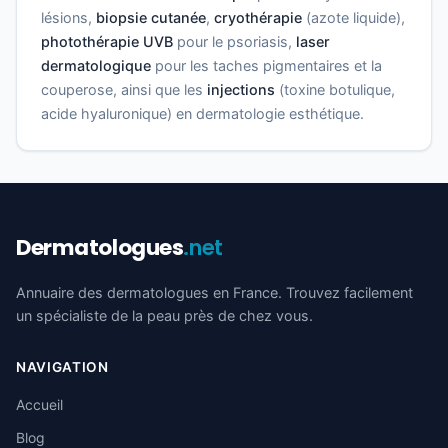
lésions,
biopsie cutanée
,
cryothérapie
(azote liquide),
photothérapie UVB
pour le psoriasis,
laser
dermatologique
pour les taches pigmentaires et la
couperose, ainsi que les
injections
(toxine botulique,
acide hyaluronique) en dermatologie esthétique.
Dermatologues
.net
Annuaire des dermatologues en France. Trouvez facilement
un spécialiste de la peau près de chez vous.
NAVIGATION
Accueil
Blog