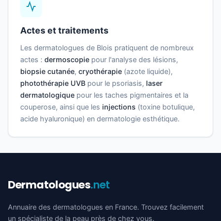
Actes et traitements
Les dermatologues de Blois pratiquent de nombreux
actes :
dermoscopie
pour l'analyse des lésions,
biopsie cutanée
,
cryothérapie
(azote liquide),
photothérapie UVB
pour le psoriasis,
laser
dermatologique
pour les taches pigmentaires et la
couperose, ainsi que les
injections
(toxine botulique,
acide hyaluronique) en dermatologie esthétique.
Dermatologues
.net
Annuaire des dermatologues en France. Trouvez facilement
un spécialiste de la peau près de chez vous.