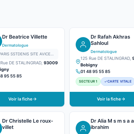
Dr Beatrice Villette
Dr Rafah Akhras
Sahloul
Dermatologue
Dermatologue
HU-PARIS SSTDENIS SITE AVICENNE - APHP
125 Rue DE STALINGRAD,
 Rue DE STALINGRAD,
93009
Bobigny
igny
01 48 95 55 85
48 95 55 85
SECTEUR 1
CARTE VITALE
Voir la fiche
Voir la fiche
Dr Christelle Le roux-
Dr Alia M s m s a a
villet
ibrahim