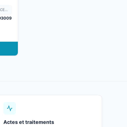
GHU APHP HU PSSD SITE AVICENNE
93009
Actes et traitements