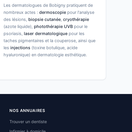
Les dermatologues de Bobigny pratiquent de
nombreux actes :
dermoscopie
pour l'analyse
des lésions,
biopsie cutanée
,
cryothérapie
(azote liquide),
photothérapie UVB
pour le
psoriasis,
laser dermatologique
pour les
taches pigmentaires et la couperose, ainsi que
les
injections
(toxine botulique, acide
hyaluronique) en dermatologie esthétique.
NOS ANNUAIRES
Trouver un dentiste
Infirmier à domicile