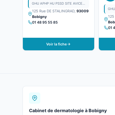
GHU APHP HU PSSD SITE AVICENNE
125 Rue DE STALINGRAD,
93009
125
Bobigny
Bob
01 48 95 55 85
01 
Voir la fiche
Cabinet de dermatologie à Bobigny