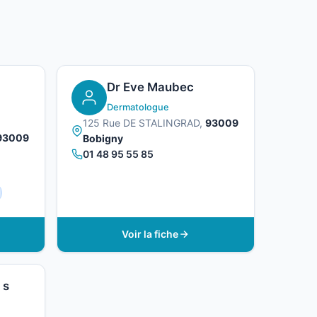
Dr Eve Maubec
Dermatologue
125 Rue DE STALINGRAD,
93009
93009
Bobigny
01 48 95 55 85
Voir la fiche
 s