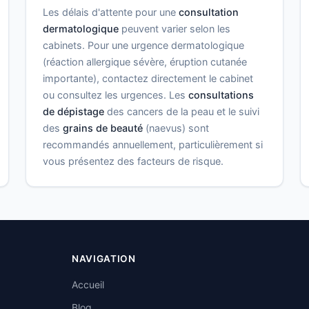
Les délais d'attente pour une
consultation
dermatologique
peuvent varier selon les
cabinets. Pour une urgence dermatologique
(réaction allergique sévère, éruption cutanée
importante), contactez directement le cabinet
ou consultez les urgences. Les
consultations
de dépistage
des cancers de la peau et le suivi
des
grains de beauté
(naevus) sont
recommandés annuellement, particulièrement si
vous présentez des facteurs de risque.
NAVIGATION
Accueil
Blog