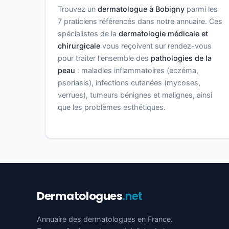
Trouvez un
dermatologue à Bobigny
parmi les
7 praticiens référencés dans notre annuaire. Ces
spécialistes de la
dermatologie médicale et
chirurgicale
vous reçoivent sur rendez-vous
pour traiter l'ensemble des
pathologies de la
peau
: maladies inflammatoires (eczéma,
psoriasis), infections cutanées (mycoses,
verrues), tumeurs bénignes et malignes, ainsi
que les problèmes esthétiques.
Dermatologues
.net
Annuaire des dermatologues en France.