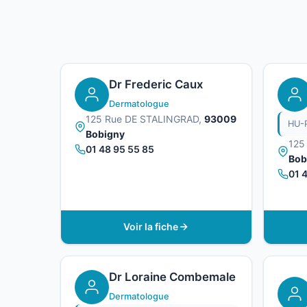
Dr Frederic Caux
Dermatologue
125 Rue DE STALINGRAD,
93009
Bobigny
125
01 48 95 55 85
Bob
01 
Voir la fiche
Dr Loraine Combemale
Dermatologue