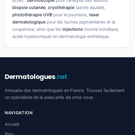
actes :
dermoscopie
pour l'analyse des lésions,
biopsie cutanée
,
cryothérapie
(azote liquide),
photothérapie UVB
pour le psoriasis,
laser
dermatologique
pour les taches pigmentaires et la
couperose, ainsi que les
injections
(toxine botulique,
acide hyaluronique) en dermatologie esthétique.
Dermatologues
.net
Annuaire des dermatologues en France. Trouvez facilement
un spécialiste de la peau près de chez vous.
NAVIGATION
Accueil
Blog