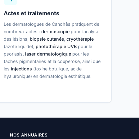
Actes et traitements
Les dermatologues de Canohès pratiquent de
nombreux actes :
dermoscopie
pour l'analyse
des lésions,
biopsie cutanée
,
cryothérapie
(azote liquide),
photothérapie UVB
pour le
psoriasis,
laser dermatologique
pour les
taches pigmentaires et la couperose, ainsi que
les
injections
(toxine botulique, acide
hyaluronique) en dermatologie esthétique.
NOS ANNUAIRES