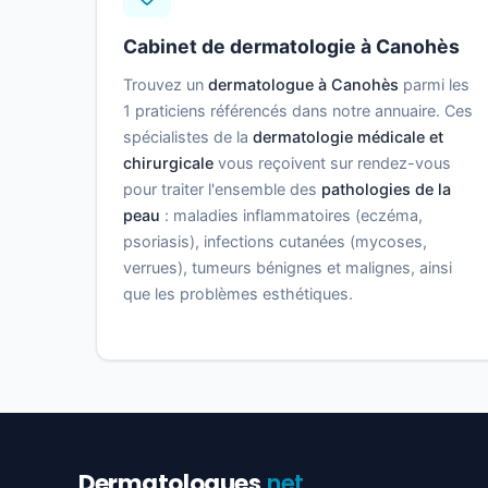
Cabinet de dermatologie à Canohès
Trouvez un
dermatologue à Canohès
parmi les
1 praticiens référencés dans notre annuaire. Ces
spécialistes de la
dermatologie médicale et
chirurgicale
vous reçoivent sur rendez-vous
pour traiter l'ensemble des
pathologies de la
peau
: maladies inflammatoires (eczéma,
psoriasis), infections cutanées (mycoses,
verrues), tumeurs bénignes et malignes, ainsi
que les problèmes esthétiques.
Dermatologues
.net