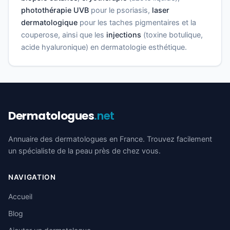
photothérapie UVB
pour le psoriasis,
laser
dermatologique
pour les taches pigmentaires et la
couperose, ainsi que les
injections
(toxine botulique,
acide hyaluronique) en dermatologie esthétique.
Dermatologues
.net
Annuaire des dermatologues en France. Trouvez facilement
un spécialiste de la peau près de chez vous.
NAVIGATION
Accueil
Blog