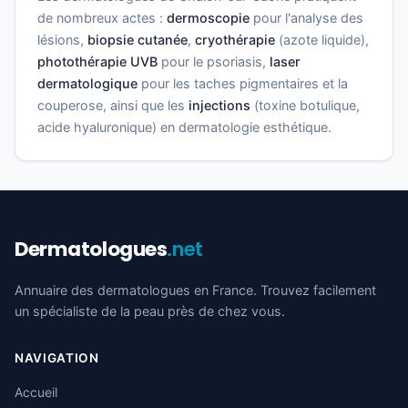
de nombreux actes :
dermoscopie
pour l'analyse des
lésions,
biopsie cutanée
,
cryothérapie
(azote liquide),
photothérapie UVB
pour le psoriasis,
laser
dermatologique
pour les taches pigmentaires et la
couperose, ainsi que les
injections
(toxine botulique,
acide hyaluronique) en dermatologie esthétique.
Dermatologues
.net
Annuaire des dermatologues en France. Trouvez facilement
un spécialiste de la peau près de chez vous.
NAVIGATION
Accueil