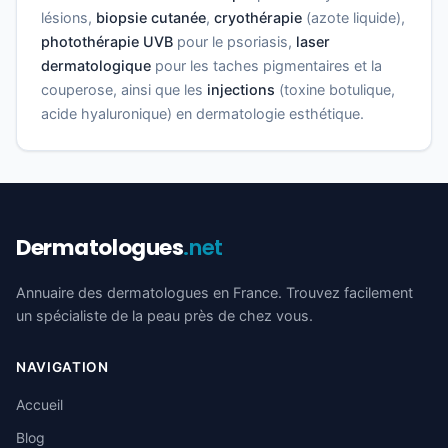
lésions,
biopsie cutanée
,
cryothérapie
(azote liquide),
photothérapie UVB
pour le psoriasis,
laser
dermatologique
pour les taches pigmentaires et la
couperose, ainsi que les
injections
(toxine botulique,
acide hyaluronique) en dermatologie esthétique.
Dermatologues
.net
Annuaire des dermatologues en France. Trouvez facilement
un spécialiste de la peau près de chez vous.
NAVIGATION
Accueil
Blog