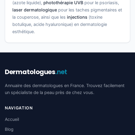
(azote liquide),
photothérapie UVB
pour le psoriasis,
laser dermatologique
pour les taches pigmentaires et
la couperose, ainsi que les
injections
(toxine
botulique, acide hyaluronique) en dermatologie
esthétique.
Dermatologues
.net
Annuaire des dermatologues en France. Trouvez facilement
un spécialiste de la peau près de chez vous.
NAVIGATION
Accueil
Blog