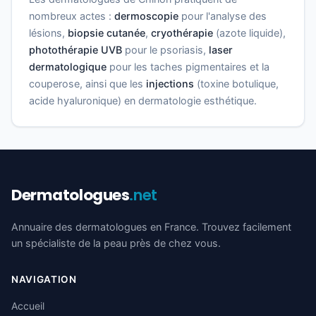
nombreux actes :
dermoscopie
pour l'analyse des
lésions,
biopsie cutanée
,
cryothérapie
(azote liquide),
photothérapie UVB
pour le psoriasis,
laser
dermatologique
pour les taches pigmentaires et la
couperose, ainsi que les
injections
(toxine botulique,
acide hyaluronique) en dermatologie esthétique.
Dermatologues
.net
Annuaire des dermatologues en France. Trouvez facilement
un spécialiste de la peau près de chez vous.
NAVIGATION
Accueil