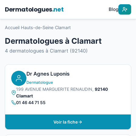
Dermatologues
.net
Blog
Accueil
›
Hauts-de-Seine
›
Clamart
Dermatologues à Clamart
4 dermatologues à Clamart (92140)
Dr Agnes Luponis
Dermatologue
199 AVENUE MARGUERITE RENAUDIN,
92140
Clamart
01 46 44 71 55
Voir la fiche