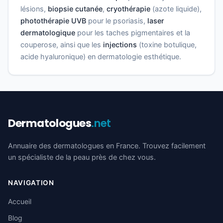
lésions,
biopsie cutanée
,
cryothérapie
(azote liquide),
photothérapie UVB
pour le psoriasis,
laser
dermatologique
pour les taches pigmentaires et la
couperose, ainsi que les
injections
(toxine botulique,
acide hyaluronique) en dermatologie esthétique.
Dermatologues
.net
Annuaire des dermatologues en France. Trouvez facilement
un spécialiste de la peau près de chez vous.
NAVIGATION
Accueil
Blog