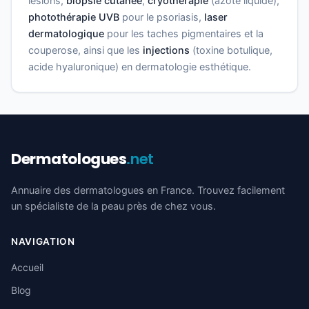
lésions,
biopsie cutanée
,
cryothérapie
(azote liquide),
photothérapie UVB
pour le psoriasis,
laser
dermatologique
pour les taches pigmentaires et la
couperose, ainsi que les
injections
(toxine botulique,
acide hyaluronique) en dermatologie esthétique.
Dermatologues
.net
Annuaire des dermatologues en France. Trouvez facilement
un spécialiste de la peau près de chez vous.
NAVIGATION
Accueil
Blog