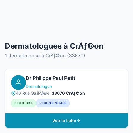
Dermatologues à CrÃƒ©on
1 dermatologue à CrÃƒ©on (33670)
Dr Philippe Paul Petit
Dermatologue
40 Rue GalilÃƒ©e,
33670 CrÃƒ©on
SECTEUR 1
CARTE VITALE
Voir la fiche