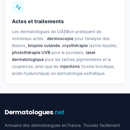
Actes et traitements
Les dermatologues de CrÃƒ©on pratiquent de
nombreux actes :
dermoscopie
pour l'analyse des
lésions,
biopsie cutanée
,
cryothérapie
(azote liquide),
photothérapie UVB
pour le psoriasis,
laser
dermatologique
pour les taches pigmentaires et la
couperose, ainsi que les
injections
(toxine botulique,
acide hyaluronique) en dermatologie esthétique.
Dermatologues
.net
Annuaire des dermatologues en France. Trouvez facilement