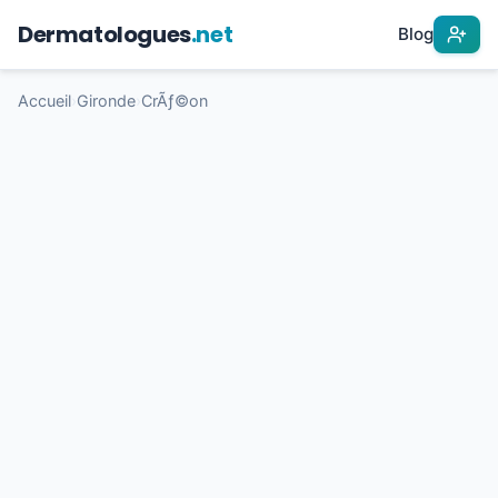
Dermatologues
.net
Blog
Accueil
›
Gironde
›
CrÃƒ©on