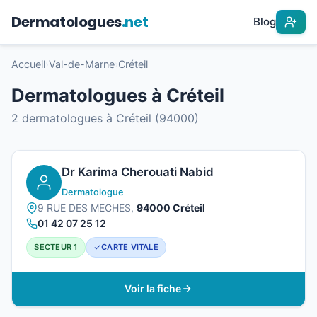
Dermatologues
.net
Blog
Accueil
›
Val-de-Marne
›
Créteil
Dermatologues à Créteil
2 dermatologues à Créteil (94000)
Dr Karima Cherouati Nabid
Dermatologue
9 RUE DES MECHES,
94000 Créteil
01 42 07 25 12
SECTEUR 1
CARTE VITALE
Voir la fiche