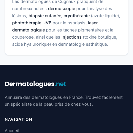
Les dermatologues de Cugnaux pratiquent de
nombreux actes :
dermoscopie
pour l'analyse des
lésions,
biopsie cutanée
,
cryothérapie
(azote liquide),
photothérapie UVB
pour le psoriasis,
laser
dermatologique
pour les taches pigmentaires et la
couperose, ainsi que les
injections
(toxine botulique,
acide hyaluronique) en dermatologie esthétique.
Dermatologues
.net
Annuaire des dermatologues en France. Trouvez facilement
un spécialiste de la peau près de chez vous.
NAVIGATION
Accueil