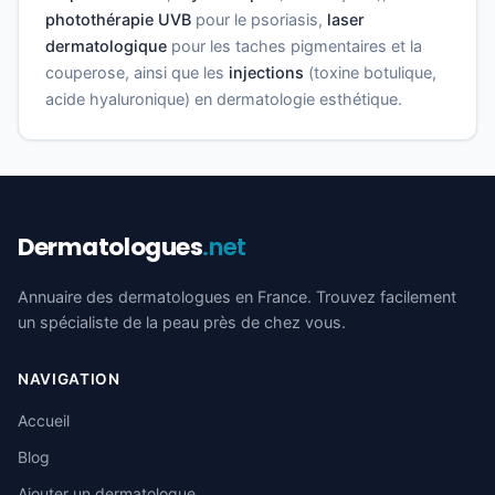
photothérapie UVB
pour le psoriasis,
laser
dermatologique
pour les taches pigmentaires et la
couperose, ainsi que les
injections
(toxine botulique,
acide hyaluronique) en dermatologie esthétique.
Dermatologues
.net
Annuaire des dermatologues en France. Trouvez facilement
un spécialiste de la peau près de chez vous.
NAVIGATION
Accueil
Blog
Ajouter un dermatologue