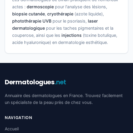
actes :
dermoscopie
pour l'analyse des lésions,
biopsie cutanée
,
cryothérapie
(azote liquide),
photothérapie UVB
pour le psoriasis,
laser
dermatologique
pour les taches pigmentaires et la
couperose, ainsi que les
injections
(toxine botulique,
acide hyaluronique) en dermatologie esthétique.
Dermatologues
.net
Annuaire des dermatologues en France. Trouvez facilement
un spécialiste de la peau près de chez vous.
NAVIGATION
Accueil