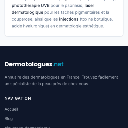
photothérapie UVB
pour le psoriasis,
laser
dermatologique
pour les taches pigmentaires et la
couperose, ainsi que les
injections
(toxine botulique,
acide hyaluronique) en dermatologie esthétique.
Dermatologues
.net
Annuaire des dermatologues en France. Trouvez facilement
un spécialiste de la peau près de chez vous.
NAVIGATION
Accueil
Blog
Ajouter un dermatologue