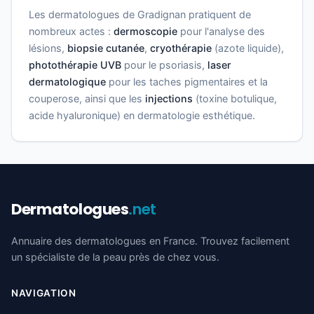
Les dermatologues de Gradignan pratiquent de
nombreux actes :
dermoscopie
pour l'analyse des
lésions,
biopsie cutanée
,
cryothérapie
(azote liquide),
photothérapie UVB
pour le psoriasis,
laser
dermatologique
pour les taches pigmentaires et la
couperose, ainsi que les
injections
(toxine botulique,
acide hyaluronique) en dermatologie esthétique.
Dermatologues
.net
Annuaire des dermatologues en France. Trouvez facilement
un spécialiste de la peau près de chez vous.
NAVIGATION