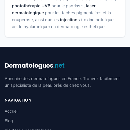
photothérapie UVB
pour le psoriasis,
laser
dermatologique
pour les taches pigmentaires et la
couperose, ainsi que les
injections
(toxine botulique,
acide hyaluronique) en dermatologie esthétique.
Dermatologues
.net
Annuaire des dermatologues en France. Trouvez facilement
un spécialiste de la peau près de chez vous.
NAVIGATION
Accueil
Blog