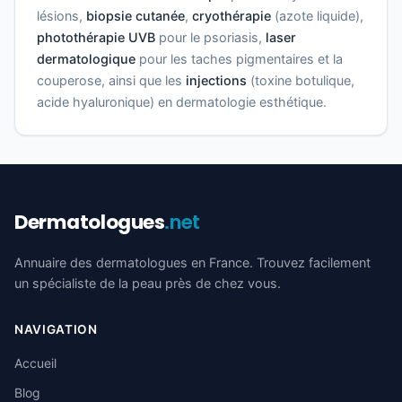
lésions,
biopsie cutanée
,
cryothérapie
(azote liquide),
photothérapie UVB
pour le psoriasis,
laser
dermatologique
pour les taches pigmentaires et la
couperose, ainsi que les
injections
(toxine botulique,
acide hyaluronique) en dermatologie esthétique.
Dermatologues
.net
Annuaire des dermatologues en France. Trouvez facilement
un spécialiste de la peau près de chez vous.
NAVIGATION
Accueil
Blog