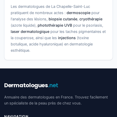
Les dermatologues de La Chapelle-Saint-Luc
pratiquent de nombreux actes :
dermoscopie
pour
l'analyse des lésions,
biopsie cutanée
,
cryothérapie
(azote liquide),
photothérapie UVB
pour le psoriasis,
laser dermatologique
pour les taches pigmentaires et
la couperose, ainsi que les
injections
(toxine
botulique, acide hyaluronique) en dermatologie
esthétique.
Dermatologues
.net
Annuaire des dermatologues en France. Trouvez facilement
un spécialiste de la peau près de chez vous.
NAVIGATION