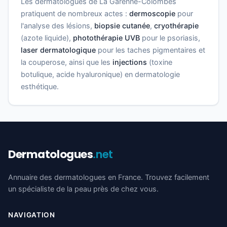
Les dermatologues de La Garenne-Colombes
pratiquent de nombreux actes :
dermoscopie
pour
l'analyse des lésions,
biopsie cutanée
,
cryothérapie
(azote liquide),
photothérapie UVB
pour le psoriasis,
laser dermatologique
pour les taches pigmentaires et
la couperose, ainsi que les
injections
(toxine
botulique, acide hyaluronique) en dermatologie
esthétique.
Dermatologues
.net
Annuaire des dermatologues en France. Trouvez facilement
un spécialiste de la peau près de chez vous.
NAVIGATION