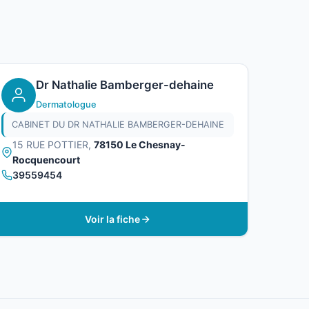
Dr Nathalie Bamberger-dehaine
Dermatologue
CABINET DU DR NATHALIE BAMBERGER-DEHAINE
15 RUE POTTIER,
78150 Le Chesnay-
Rocquencourt
39559454
Voir la fiche