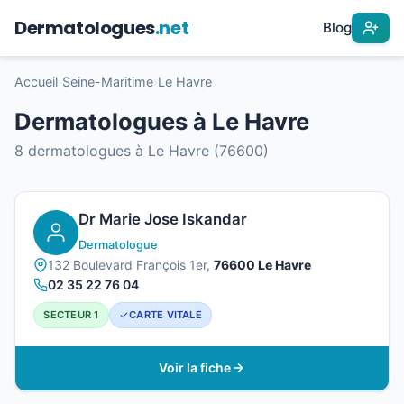
Dermatologues
.net
Blog
Accueil
›
Seine-Maritime
›
Le Havre
Dermatologues à Le Havre
8 dermatologues à Le Havre (76600)
Dr Marie Jose Iskandar
Dermatologue
132 Boulevard François 1er,
76600 Le Havre
02 35 22 76 04
SECTEUR 1
CARTE VITALE
Voir la fiche