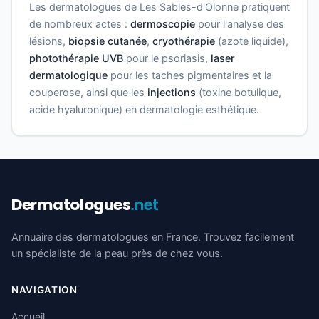
Les dermatologues de Les Sables-d'Olonne pratiquent
de nombreux actes :
dermoscopie
pour l'analyse des
lésions,
biopsie cutanée
,
cryothérapie
(azote liquide),
photothérapie UVB
pour le psoriasis,
laser
dermatologique
pour les taches pigmentaires et la
couperose, ainsi que les
injections
(toxine botulique,
acide hyaluronique) en dermatologie esthétique.
Dermatologues
.net
Annuaire des dermatologues en France. Trouvez facilement
un spécialiste de la peau près de chez vous.
NAVIGATION
Accueil