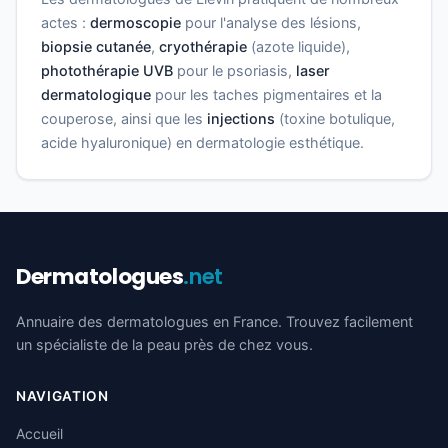
actes :
dermoscopie
pour l'analyse des lésions,
biopsie cutanée
,
cryothérapie
(azote liquide),
photothérapie UVB
pour le psoriasis,
laser
dermatologique
pour les taches pigmentaires et la
couperose, ainsi que les
injections
(toxine botulique,
acide hyaluronique) en dermatologie esthétique.
Dermatologues
.net
Annuaire des dermatologues en France. Trouvez facilement
un spécialiste de la peau près de chez vous.
NAVIGATION
Accueil