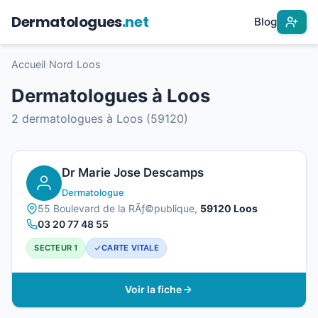
Dermatologues
.net
Blog
Accueil
›
Nord
›
Loos
Dermatologues à Loos
2 dermatologues à Loos (59120)
Dr Marie Jose Descamps
Dermatologue
55 Boulevard de la RÃƒ©publique,
59120 Loos
03 20 77 48 55
SECTEUR 1
CARTE VITALE
Voir la fiche