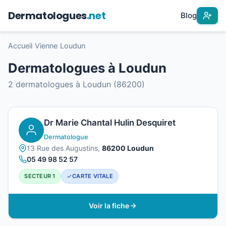
Dermatologues
.net
Blog
Accueil
›
Vienne
›
Loudun
Dermatologues à Loudun
2 dermatologues à Loudun (86200)
Dr Marie Chantal Hulin Desquiret
Dermatologue
13 Rue des Augustins,
86200 Loudun
05 49 98 52 57
SECTEUR 1
CARTE VITALE
Voir la fiche