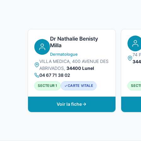
Dr Nathalie Benisty
Milla
Dermatologue
74 
VILLA MEDICA, 400 AVENUE DES
344
ABRIVADOS,
34400 Lunel
04 67 71 38 02
SECTEUR 1
CARTE VITALE
SECT
Voir la fiche