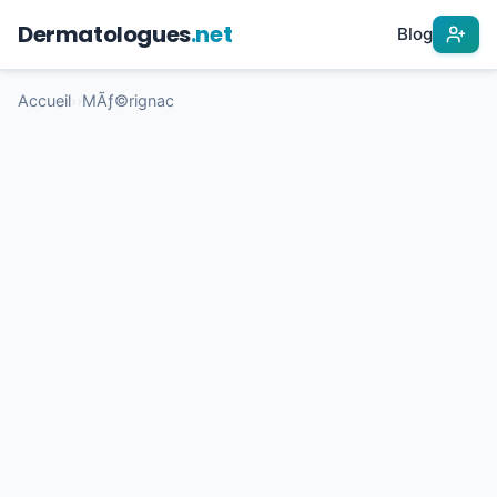
Dermatologues
.net
Blog
Accueil
›
›
MÃƒ©rignac