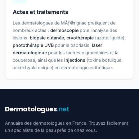
Actes et traitements
Les dermatologues de MÃƒ©rignac pratiquent de
nombreux actes :
dermoscopie
pour l'analyse des
lésions,
biopsie cutanée
,
cryothérapie
(azote liquide),
photothérapie UVB
pour le psoriasis,
laser
dermatologique
pour les taches pigmentaires et la
couperose, ainsi que les
injections
(toxine botulique,
acide hyaluronique) en dermatologie esthétique.
Dermatologues
.net
Annuaire des dermatologues en France. Trouvez facilement
un spécialiste de la peau près de chez vous.