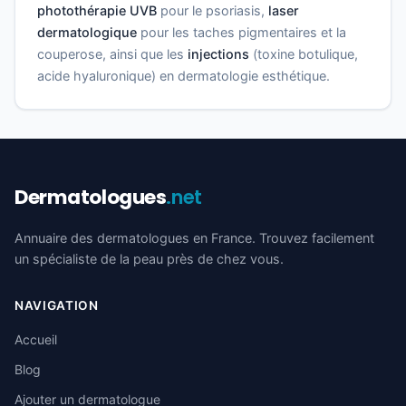
photothérapie UVB
pour le psoriasis,
laser
dermatologique
pour les taches pigmentaires et la
couperose, ainsi que les
injections
(toxine botulique,
acide hyaluronique) en dermatologie esthétique.
Dermatologues
.net
Annuaire des dermatologues en France. Trouvez facilement
un spécialiste de la peau près de chez vous.
NAVIGATION
Accueil
Blog
Ajouter un dermatologue