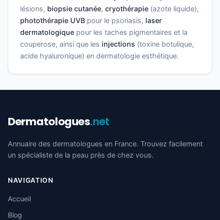
lésions,
biopsie cutanée
,
cryothérapie
(azote liquide),
photothérapie UVB
pour le psoriasis,
laser
dermatologique
pour les taches pigmentaires et la
couperose, ainsi que les
injections
(toxine botulique,
acide hyaluronique) en dermatologie esthétique.
Dermatologues
.net
Annuaire des dermatologues en France. Trouvez facilement
un spécialiste de la peau près de chez vous.
NAVIGATION
Accueil
Blog