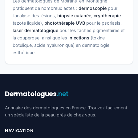
Les dermatologues de Moirans-en-Montagne
pratiquent de nombreux actes :
dermoscopie
pour
l'analyse des lésions,
biopsie cutanée
,
cryothérapie
(azote liquide),
photothérapie UVB
pour le psoriasis,
laser dermatologique
pour les taches pigmentaires et
la couperose, ainsi que les
injections
(toxine
botulique, acide hyaluronique) en dermatologie
esthétique.
Dermatologues
.net
Annuaire des dermatologues en France. Trouvez facilement
un spécialiste de la peau près de chez vous.
NAVIGATION