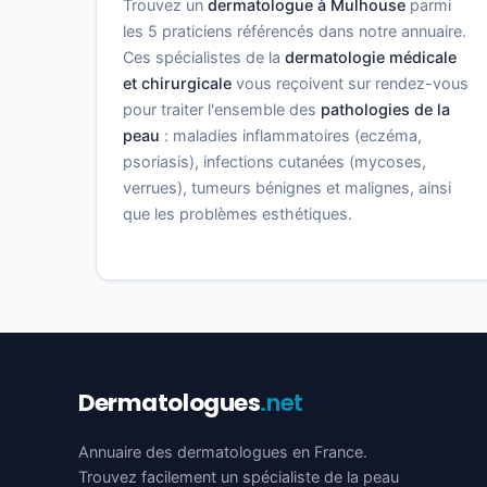
Trouvez un
dermatologue à Mulhouse
parmi
les 5 praticiens référencés dans notre annuaire.
Ces spécialistes de la
dermatologie médicale
et chirurgicale
vous reçoivent sur rendez-vous
pour traiter l'ensemble des
pathologies de la
peau
: maladies inflammatoires (eczéma,
psoriasis), infections cutanées (mycoses,
verrues), tumeurs bénignes et malignes, ainsi
que les problèmes esthétiques.
Dermatologues
.net
Annuaire des dermatologues en France.
Trouvez facilement un spécialiste de la peau