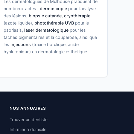
Les dermatologues de Mulhouse pratiquent de
nombreux actes :
dermoscopie
pour l'analyse
des lésions,
biopsie cutanée
,
cryothérapie
(azote liquide),
photothérapie UVB
pour le
psoriasis,
laser dermatologique
pour les
taches pigmentaires et la couperose, ainsi que
les
injections
(toxine botulique, acide
hyaluronique) en dermatologie esthétique.
NOS ANNUAIRES
Trouver un dentiste
Infirmier à domicile