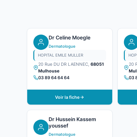
Dr Celine Moegle
Dermatologue
HOPITAL EMILE MULLER
HOP
20 Rue DU DR LAENNEC,
68051
20 
Mulhouse
Mul
03 89 64 64 64
03 
Voir la fiche
Dr Hussein Kassem
youssef
Dermatologue