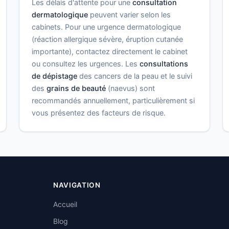
Les délais d'attente pour une
consultation
dermatologique
peuvent varier selon les
cabinets. Pour une urgence dermatologique
(réaction allergique sévère, éruption cutanée
importante), contactez directement le cabinet
ou consultez les urgences. Les
consultations
de dépistage
des cancers de la peau et le suivi
des
grains de beauté
(naevus) sont
recommandés annuellement, particulièrement si
vous présentez des facteurs de risque.
NAVIGATION
Accueil
Blog