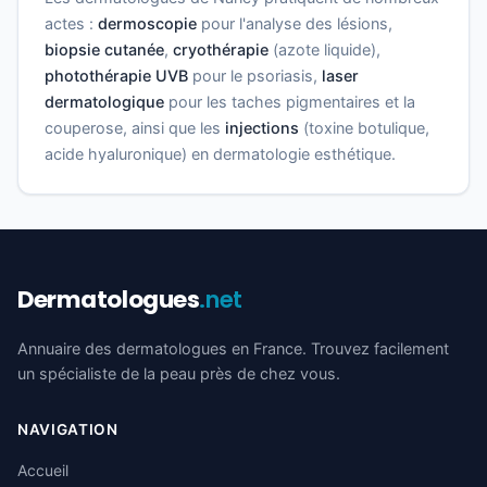
actes :
dermoscopie
pour l'analyse des lésions,
biopsie cutanée
,
cryothérapie
(azote liquide),
photothérapie UVB
pour le psoriasis,
laser
dermatologique
pour les taches pigmentaires et la
couperose, ainsi que les
injections
(toxine botulique,
acide hyaluronique) en dermatologie esthétique.
Dermatologues
.net
Annuaire des dermatologues en France. Trouvez facilement
un spécialiste de la peau près de chez vous.
NAVIGATION
Accueil