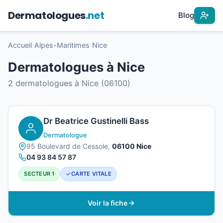
Dermatologues
.net
Blog
Accueil
›
Alpes-Maritimes
›
Nice
Dermatologues à Nice
2 dermatologues à Nice (06100)
Dr Beatrice Gustinelli Bass
Dermatologue
95 Boulevard de Cessole,
06100 Nice
04 93 84 57 87
SECTEUR 1
CARTE VITALE
Voir la fiche