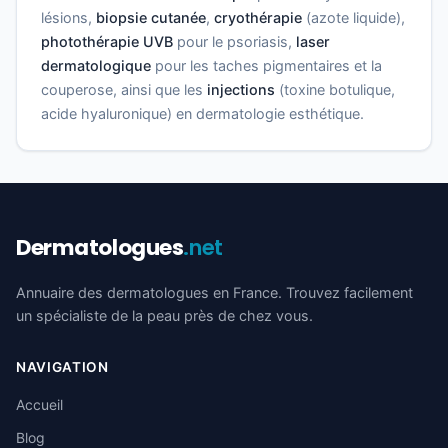
lésions,
biopsie cutanée
,
cryothérapie
(azote liquide),
photothérapie UVB
pour le psoriasis,
laser
dermatologique
pour les taches pigmentaires et la
couperose, ainsi que les
injections
(toxine botulique,
acide hyaluronique) en dermatologie esthétique.
Dermatologues
.net
Annuaire des dermatologues en France. Trouvez facilement
un spécialiste de la peau près de chez vous.
NAVIGATION
Accueil
Blog