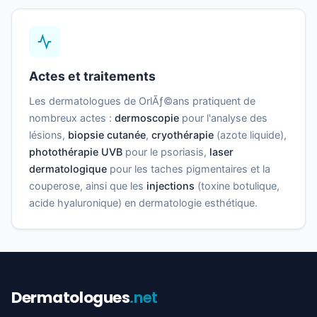
Actes et traitements
Les dermatologues de OrlÃƒ©ans pratiquent de
nombreux actes :
dermoscopie
pour l'analyse des
lésions,
biopsie cutanée
,
cryothérapie
(azote liquide),
photothérapie UVB
pour le psoriasis,
laser
dermatologique
pour les taches pigmentaires et la
couperose, ainsi que les
injections
(toxine botulique,
acide hyaluronique) en dermatologie esthétique.
Dermatologues
.net