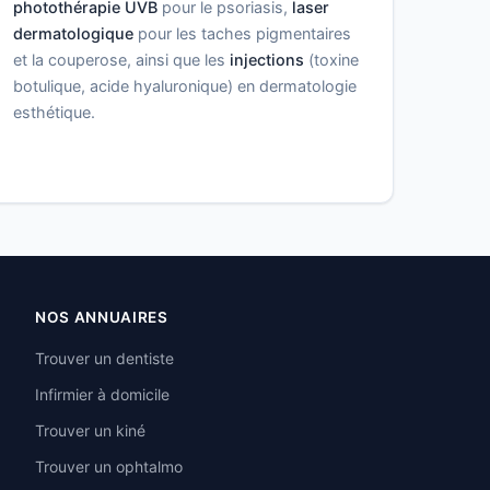
photothérapie UVB
pour le psoriasis,
laser
dermatologique
pour les taches pigmentaires
et la couperose, ainsi que les
injections
(toxine
botulique, acide hyaluronique) en dermatologie
esthétique.
NOS ANNUAIRES
Trouver un dentiste
Infirmier à domicile
Trouver un kiné
Trouver un ophtalmo