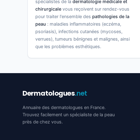
spécialistes de la
dermatologie médicale et
chirurgicale
vous reçoivent sur rendez-vous
pour traiter l'ensemble des
pathologies de la
peau
: maladies inflammatoires (eczéma,
psoriasis), infections cutanées (mycoses,
verrues), tumeurs bénignes et malignes, ainsi
que les problèmes esthétiques.
Dermatologues
.net
Annuaire des dermatologues en France.
Trouvez facilement un spécialiste de la peau
près de chez vous.