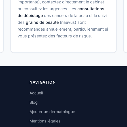
importante), contactez directement le cabinet
ou consultez les urgences. Les
consultations
de dépistage
des cancers de la peau et le suivi
des
grains de beauté
(naevus) sont
recommandés annuellement, particulièrement si
vous présentez des facteurs de risque.
NAVIGATION
Accueil
Blog
Ajouter un dermatologue
Mentions légales