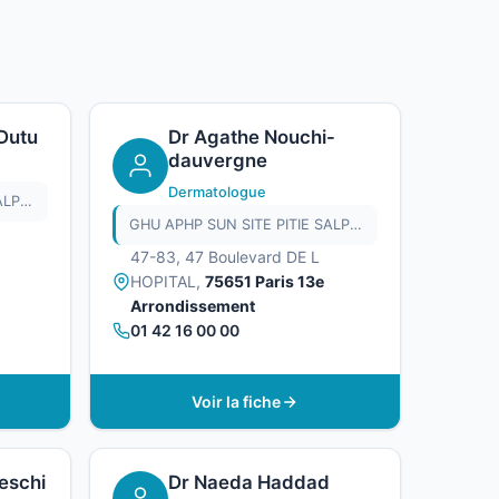
 Dutu
Dr Agathe Nouchi-
dauvergne
Dermatologue
GHU APHP SUN SITE PITIE SALPETRIERE
GHU APHP SUN SITE PITIE SALPETRIERE
47-83, 47 Boulevard DE L
HOPITAL,
75651 Paris 13e
Arrondissement
01 42 16 00 00
Voir la fiche
eschi
Dr Naeda Haddad