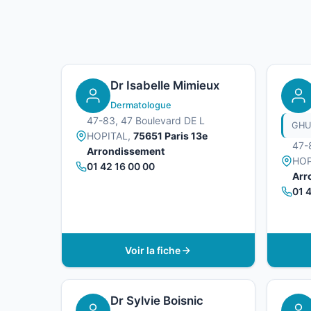
Dr Isabelle Mimieux
Dermatologue
47-83, 47 Boulevard DE L
HOPITAL,
75651 Paris 13e
47-
Arrondissement
HOP
01 42 16 00 00
Arr
01 
Voir la fiche
Dr Sylvie Boisnic