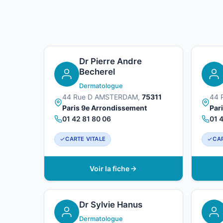
Dr Pierre Andre
Becherel
Dermatologue
44 Rue D AMSTERDAM,
75311
44 
Paris 9e Arrondissement
Par
01 42 81 80 06
01 
CARTE VITALE
CAR
Voir la fiche
Dr Sylvie Hanus
Dermatologue