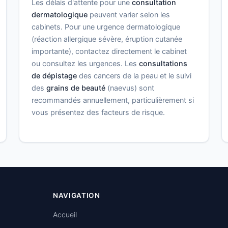
Les délais d'attente pour une
consultation
dermatologique
peuvent varier selon les
cabinets. Pour une urgence dermatologique
(réaction allergique sévère, éruption cutanée
importante), contactez directement le cabinet
ou consultez les urgences. Les
consultations
de dépistage
des cancers de la peau et le suivi
des
grains de beauté
(naevus) sont
recommandés annuellement, particulièrement si
vous présentez des facteurs de risque.
NAVIGATION
Accueil