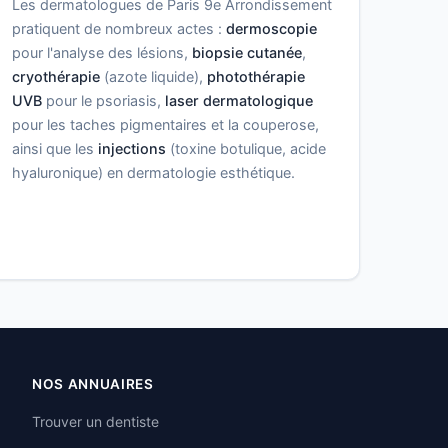
Les dermatologues de Paris 9e Arrondissement
pratiquent de nombreux actes :
dermoscopie
pour l'analyse des lésions,
biopsie cutanée
,
cryothérapie
(azote liquide),
photothérapie
UVB
pour le psoriasis,
laser dermatologique
pour les taches pigmentaires et la couperose,
ainsi que les
injections
(toxine botulique, acide
hyaluronique) en dermatologie esthétique.
NOS ANNUAIRES
Trouver un dentiste