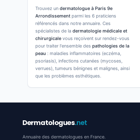
Trouvez un
dermatologue à Paris 9e
Arrondissement
parmi les 6 praticiens
référencés dans notre annuaire. Ces
spécialistes de la
dermatologie médicale et
chirurgicale
vous reçoivent sur rendez-vous
pour traiter l'ensemble des
pathologies de la
peau
: maladies inflammatoires (eczéma,
psoriasis), infections cutanées (mycoses,
verrues), tumeurs bénignes et malignes, ainsi
que les problèmes esthétiques.
Dermatologues
.net
Annuaire des dermatologues en France.