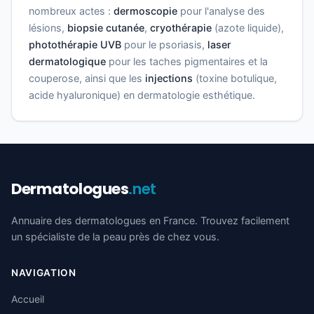
nombreux actes :
dermoscopie
pour l'analyse des
lésions,
biopsie cutanée
,
cryothérapie
(azote liquide),
photothérapie UVB
pour le psoriasis,
laser
dermatologique
pour les taches pigmentaires et la
couperose, ainsi que les
injections
(toxine botulique,
acide hyaluronique) en dermatologie esthétique.
Dermatologues
.net
Annuaire des dermatologues en France. Trouvez facilement
un spécialiste de la peau près de chez vous.
NAVIGATION
Accueil