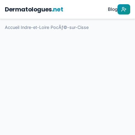
Dermatologues
.net
Blog
Accueil
›
Indre-et-Loire
›
PocÃƒ©-sur-Cisse