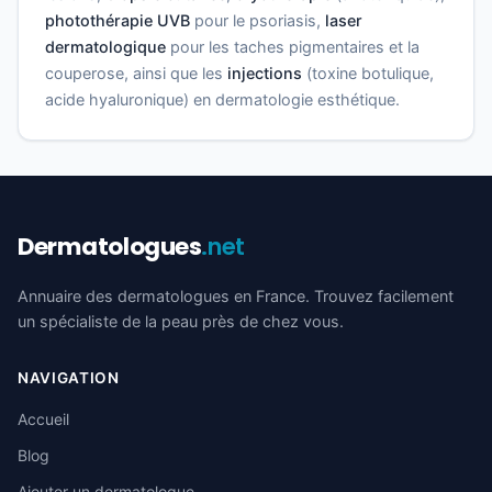
photothérapie UVB
pour le psoriasis,
laser
dermatologique
pour les taches pigmentaires et la
couperose, ainsi que les
injections
(toxine botulique,
acide hyaluronique) en dermatologie esthétique.
Dermatologues
.net
Annuaire des dermatologues en France. Trouvez facilement
un spécialiste de la peau près de chez vous.
NAVIGATION
Accueil
Blog
Ajouter un dermatologue