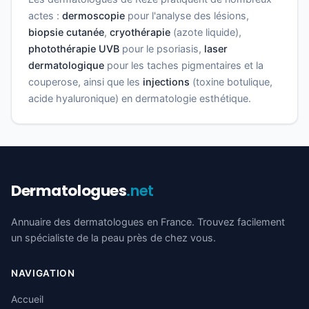
actes :
dermoscopie
pour l'analyse des lésions,
biopsie cutanée
,
cryothérapie
(azote liquide),
photothérapie UVB
pour le psoriasis,
laser
dermatologique
pour les taches pigmentaires et la
couperose, ainsi que les
injections
(toxine botulique,
acide hyaluronique) en dermatologie esthétique.
Dermatologues
.net
Annuaire des dermatologues en France. Trouvez facilement
un spécialiste de la peau près de chez vous.
NAVIGATION
Accueil