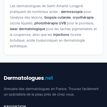
Les dermatologues de Saint-Amand-Longpré
pratiquent de nombreux actes :
dermoscopie
pour
l'analyse des lésions,
biopsie cutanée
,
cryothérapie
(azote liquide),
photothérapie UVB
pour le psoriasis,
laser dermatologique
pour les taches pigmentaires et
la couperose, ainsi que les
injections
(toxine
botulique, acide hyaluronique) en dermatologie
esthétique.
Dermatologues
.net
Annuaire des dermatologues en France. Trouvez facilement
un spécialiste de la peau près de chez vous.
NAVIGATION