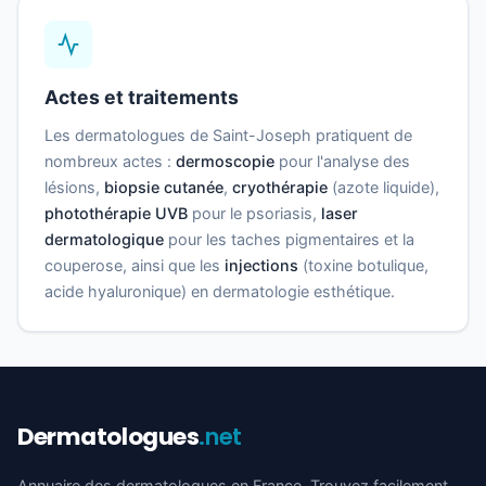
Actes et traitements
Les dermatologues de Saint-Joseph pratiquent de
nombreux actes :
dermoscopie
pour l'analyse des
lésions,
biopsie cutanée
,
cryothérapie
(azote liquide),
photothérapie UVB
pour le psoriasis,
laser
dermatologique
pour les taches pigmentaires et la
couperose, ainsi que les
injections
(toxine botulique,
acide hyaluronique) en dermatologie esthétique.
Dermatologues
.net
Annuaire des dermatologues en France. Trouvez facilement